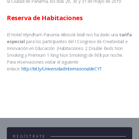
la Ciudad de Panamá, los días 29, 30 y 31 de mayo de 2019.
Reserva de Habitaciones
El Hotel Wyndham Panama Albrook Mall nos ha dado una
tarifa
especial
para los participantes del I Congreso de Creatividad e
Innovación en Educación (Habitaciones:
2 Double Beds Non
Smoking
y Premium 1 King Non Smoking) de 90$ por noche.
Para reservaciones visitar el siguiente
enlace:
http://bit.ly/UniversidadInternacionaldeCYT
REGÍSTRATE