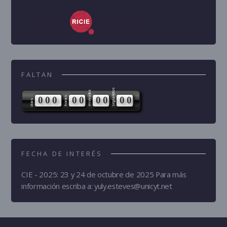
FALTAN
segundos
minutos
0
0
0
0
0
0
0
0
0
horas
días
FECHA DE INTERÉS
CIE - 2025: 23 y 24 de octubre de 2025 Para más
información escriba a: yuly.esteves@unicyt.net